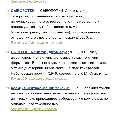
Справочник по болезням
СЫВОРОТКИ
— СЫВОРОТКИ. С. и м м у и н а я
33
сыворотка, полученная из крови животного,
иммунизированного естественно или искусственно к
данному антигену (в большинстве случаев
болезнетворному микроорганизму), и обладающая в
отношении его строго специфическим&#8230; …
Большая медицинская энциклопедия
НОРТРОП (Northrop) Джон Хауард
— (1891 1987)
34
американский биохимик. Основные труды по химии
ферментов. Впервые выделил ферменты пепсин, трипсин,
а также дифтерийный антитоксин в виде кристаллов.
Нобелевская премия (1946, совместно с У. М. Стэнли) …
Большой Энциклопедический словарь
реакция нейтрализации токсина
— (син. реакция токсин
35
антитоксин ) взаимодействие токсина со специфическим
антитоксином, приводящее к образованию комплекса, не
обладающего токсичностью …
Большой медицинский словарь