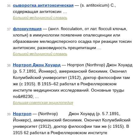
сыворотка антитоксическая
— (s. antitoxicum) С.,
36
содержащая антитоксин …
Большой медицинский словарь
флоккуляция
— (англ. flocculation, от лат. flocculi клочья,
37
хлопья) в иммунологии появление опалесценции или
образование мелкодисперсного осадка при реакции токсин
антитоксин; разновидность преципитации …
Большой медицинский словарь
Нортроп Джон Хоуард
— Нортроп (Northrop) Джон Хоуард
38
(р. 5.7.1891, Йонкерс), американский биохимик. Окончил
Колумбийский университет (1912), доктор философии там
же (с 1915). В 1915‒62 работал в Рокфеллеровском
институте медицинских исследований. Основные труды
по&#8230; …
Большая советская энциклопедия
Нортроп
— (Northrop) Джон Хоуард (р. 5.7.1891,
39
Йонкерс), американский биохимик. Окончил Колумбийский
университет (1912), доктор философии там же (с 1915). В
1915 62 работал в Рокфеллеровском институте