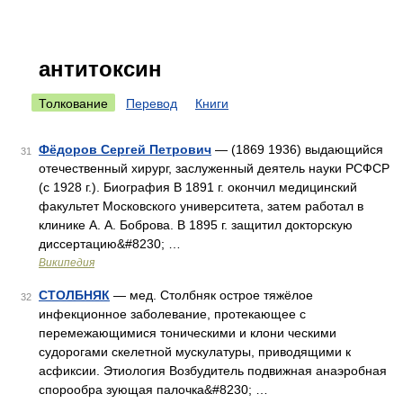
антитоксин
Толкование
Перевод
Книги
Фёдоров Сергей Петрович
— (1869 1936) выдающийся
31
отечественный хирург, заслуженный деятель науки РСФСР
(с 1928 г.). Биография В 1891 г. окончил медицинский
факультет Московского университета, затем работал в
клинике А. А. Боброва. В 1895 г. защитил докторскую
диссертацию&#8230; …
Википедия
СТОЛБНЯК
— мед. Столбняк острое тяжёлое
32
инфекционное заболевание, протекающее с
перемежающимися тоническими и клони ческими
судорогами скелетной мускулатуры, приводящими к
асфиксии. Этиология Возбудитель подвижная анаэробная
спорообра зующая палочка&#8230; …